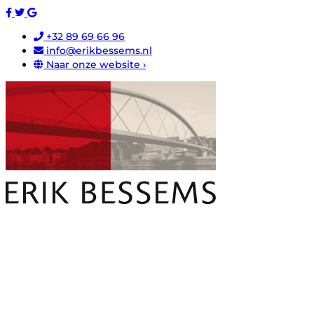
+32 89 69 66 96
info@erikbessems.nl
Naar onze website ›