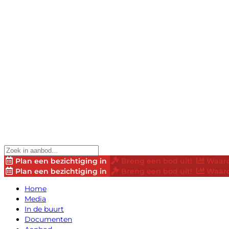
Plan een bezichtiging in
Breng een bod uit!
Waard
Plan een bezichtiging in
Breng een bod uit!
Waard
Home
Media
In de buurt
Documenten