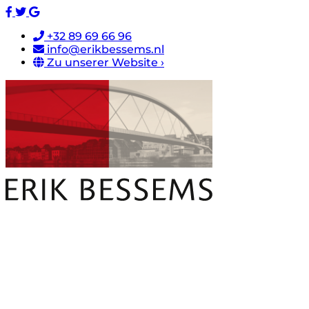
+32 89 69 66 96
info@erikbessems.nl
Zu unserer Website ›