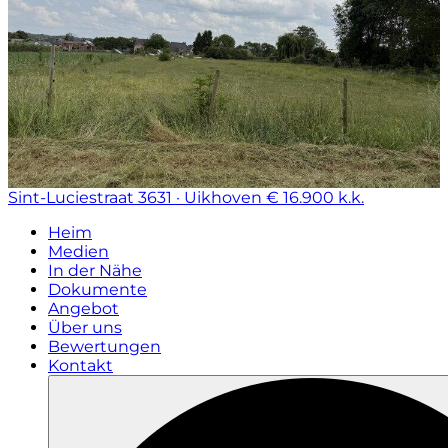
Sint-Luciestraat
3631 · Uikhoven
€ 16.900 k.k.
Heim
Medien
In der Nähe
Dokumente
Angebot
Über uns
Bewertungen
Kontakt