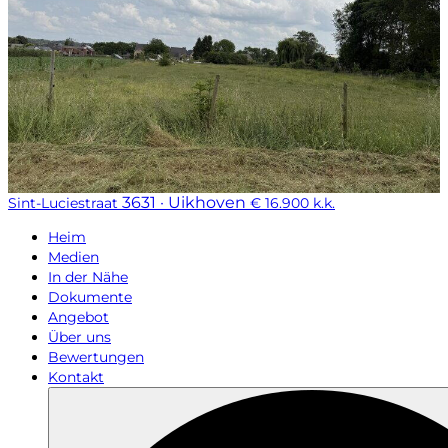
3631 · Uikhoven
Sint-Luciestraat
€ 16.900 k.k.
Heim
Medien
In der Nähe
Dokumente
Angebot
Über uns
Bewertungen
Kontakt