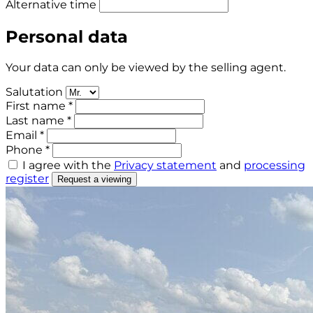
Alternative time
Personal data
Your data can only be viewed by the selling agent.
Salutation
First name *
Last name *
Email *
Phone *
I agree with the
Privacy statement
and
processing
register
Request a viewing