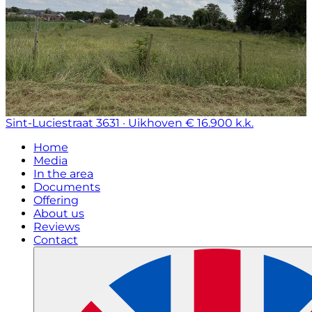
Sint-Luciestraat
3631 · Uikhoven
€ 16.900 k.k.
Home
Media
In the area
Documents
Offering
About us
Reviews
Contact