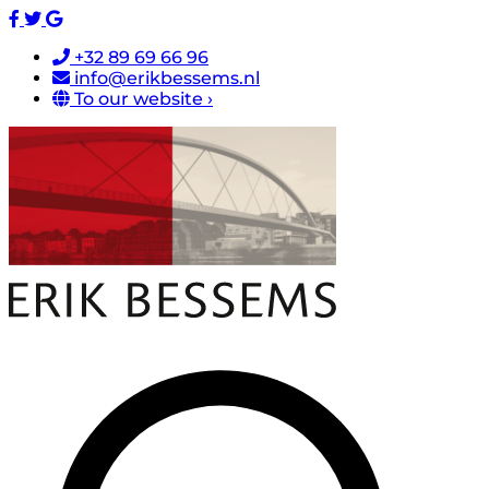
+32 89 69 66 96
info@erikbessems.nl
To our website ›